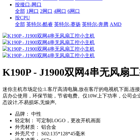
按接口-网口
全部
1网口
2网口
4网口
6网口
按CPU
全部
英特尔-酷睿
英特尔-赛扬
英特尔-奔腾
AMD
K190P - J1900双网4串无风
迷你主机市场定位:1.客厅高清电脑,放在客厅的电视机下面,连
店办公使用，环保节能，节省电费。仅10W上下功率，公司企业
态设计,不易损坏,无燥声,
品牌：
中性
轻定制：
可定制LOGO，更改开机画面
外壳材质：
铝合金
外壳尺寸：
S02:135*128*45毫米