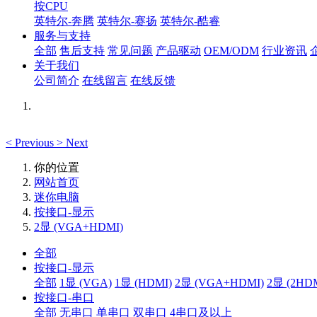
按CPU
英特尔-奔腾
英特尔-赛扬
英特尔-酷睿
服务与支持
全部
售后支持
常见问题
产品驱动
OEM/ODM
行业资讯
关于我们
公司简介
在线留言
在线反馈
<
Previous
>
Next
你的位置
网站首页
迷你电脑
按接口-显示
2显 (VGA+HDMI)
全部
按接口-显示
全部
1显 (VGA)
1显 (HDMI)
2显 (VGA+HDMI)
2显 (2HD
按接口-串口
全部
无串口
单串口
双串口
4串口及以上