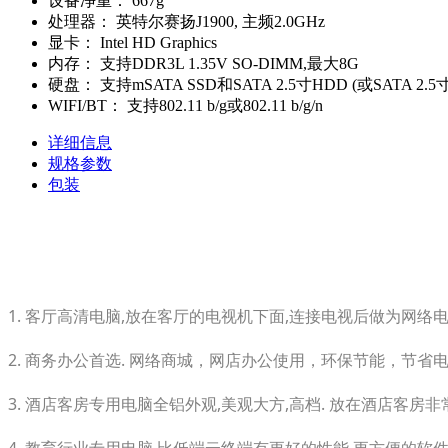
设备净重：
667g
处理器：
英特尔赛扬J1900, 主频2.0GHz
显卡：
Intel HD Graphics
内存：
支持DDR3L 1.35V SO-DIMM,最大8G
硬盘：
支持mSATA SSD和SATA 2.5寸HDD (或SATA 2.5
WIFI/BT：
支持802.11 b/g或802.11 b/g/n
详细信息
规格参数
包装
1. 客厅高清电脑,放在客厅的电视机下面,连接电视后做为网络
2. 商务办公首选. 网络商城，网店办公使用，环保节能，节
3. 酒店客房专用电脑全铝外观,美观大方,高档. 放在酒店客房
4. 教育行业专用电脑 比低端云终端有更好的性能,更方便的软