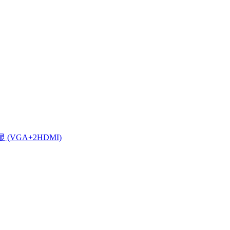
显 (VGA+2HDMI)