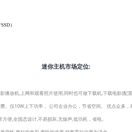
寸SSD）
迷你主机市场定位:
电影播放机,上网和观看照片使用,同时也可做下载机,下载电影(配
省电费。仅10W上下功率， 公司企业办公，节省空间。 优点众多
非常方便,全固态设计,不易损坏,无燥声,低功耗，省电。
件兼容性,更好的色彩,更快的速度,对教育行业更为适合。