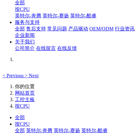
全部
按CPU
英特尔-奔腾
英特尔-赛扬
英特尔-酷睿
服务与支持
全部
售后支持
常见问题
产品驱动
OEM/ODM
行业资讯
企业新闻
关于我们
公司简介
在线留言
在线反馈
<
Previous
>
Next
你的位置
网站首页
工控主板
按CPU
全部
按CPU
全部
英特尔-奔腾
英特尔-赛扬
英特尔-酷睿