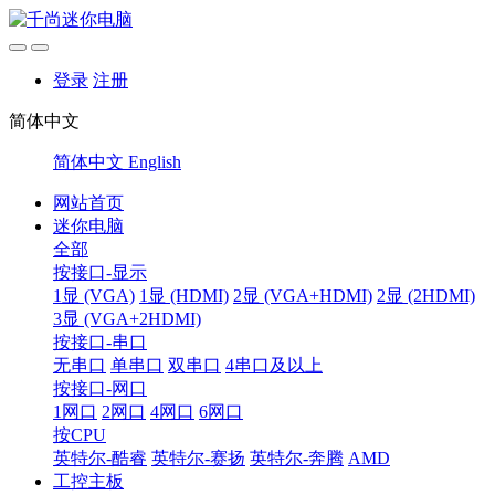
登录
注册
简体中文
简体中文
English
网站首页
迷你电脑
全部
按接口-显示
1显 (VGA)
1显 (HDMI)
2显 (VGA+HDMI)
2显 (2HDMI)
3显 (VGA+2HDMI)
按接口-串口
无串口
单串口
双串口
4串口及以上
按接口-网口
1网口
2网口
4网口
6网口
按CPU
英特尔-酷睿
英特尔-赛扬
英特尔-奔腾
AMD
工控主板