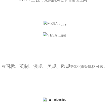
国标、英制、澳规、美规、欧规
有
等5种插头规格可选。