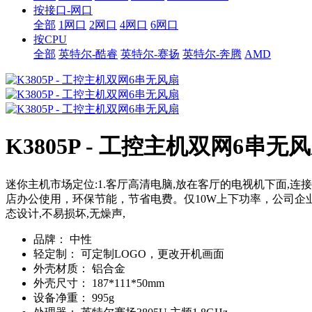
按接口-网口
全部
1网口
2网口
4网口
6网口
按CPU
全部
英特尔-酷睿
英特尔-赛扬
英特尔-奔腾
AMD
K3805P - 工控主机双网6串无
迷你主机市场定位:1.客厅高清电脑,放在客厅的电视机下面,连
店办公使用，环保节能，节省电费。仅10W上下功率，公司企业
态设计,不易损坏,无燥声,
品牌：
中性
轻定制：
可定制LOGO，更改开机画面
外壳材质：
铝合金
外壳尺寸：
187*111*50mm
设备净重：
995g