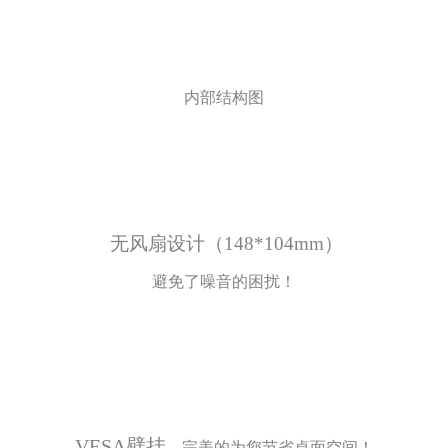
内部结构图
无风扇设计（148*104mm）
避免了噪音的困扰！
VESA壁挂
，
完美的为您节省桌面空间！