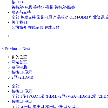
按CPU
英特尔-奔腾
英特尔-赛扬
英特尔-酷睿
服务与支持
全部
售后支持
常见问题
产品驱动
OEM/ODM
行业资讯
关于我们
公司简介
在线留言
在线反馈
<
Previous
>
Next
你的位置
网站首页
迷你电脑
按接口-显示
2显 (2HDMI)
全部
按接口-显示
全部
1显 (VGA)
1显 (HDMI)
2显 (VGA+HDMI)
2显 (2HD
按接口-串口
全部
无串口
单串口
双串口
4串口及以上