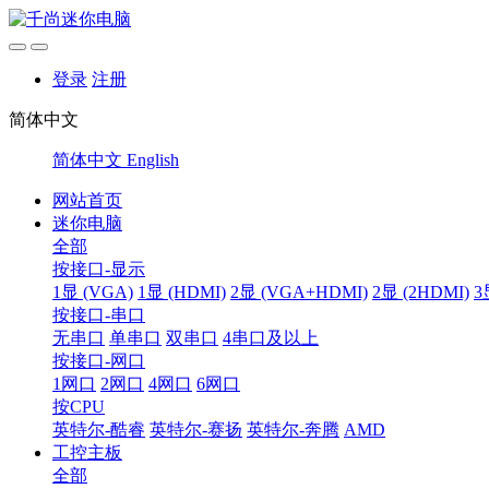
登录
注册
简体中文
简体中文
English
网站首页
迷你电脑
全部
按接口-显示
1显 (VGA)
1显 (HDMI)
2显 (VGA+HDMI)
2显 (2HDMI)
3
按接口-串口
无串口
单串口
双串口
4串口及以上
按接口-网口
1网口
2网口
4网口
6网口
按CPU
英特尔-酷睿
英特尔-赛扬
英特尔-奔腾
AMD
工控主板
全部