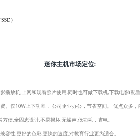
寸SSD）
迷你主机市场定位:
电影播放机,上网和观看照片使用,同时也可做下载机,下载电影(配
电费。仅10W上下功率， 公司企业办公，节省空间。 优点众多
非常方便,全固态设计,不易损坏,无燥声,低功耗，省电。
件兼容性,更好的色彩,更快的速度,对教育行业更为适合。