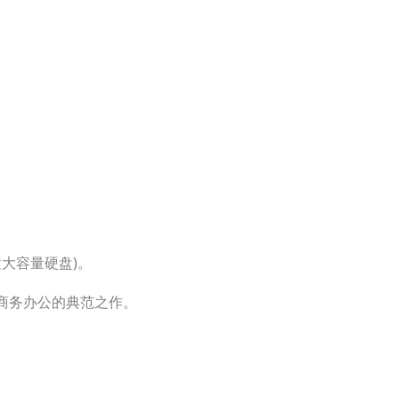
置大容量硬盘)。
，商务办公的典
范
之作。