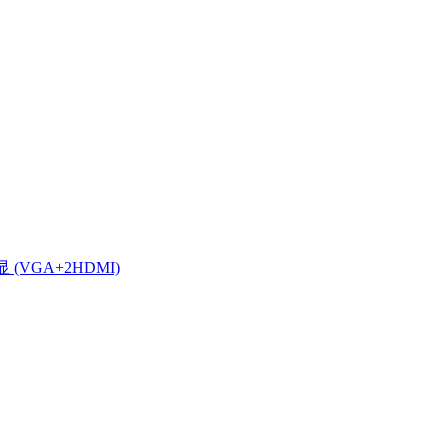
显 (VGA+2HDMI)