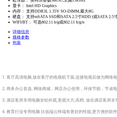
处理器：
英特尔赛扬3805U,主频1.8GHz
显卡：
Intel HD Graphics
内存：
支持DDR3L 1.35V SO-DIMM,最大8G
硬盘：
支持mSATA SSD和SATA 2.5寸HDD (或SATA 2.5
WIFI/BT：
可选802.11 b/g或802.11 b/g/n
详细信息
规格参数
包装
1. 客厅高清电脑,放在客厅的电视机下面,连接电视后做为网络
2. 商务办公首选. 网络商城，网店办公使用，环保节能，节省
3. 酒店客房专用电脑全铝外观,美观大方,高档. 放在酒店客房
4. 教育行业专用电脑 比低端云终端有更好的性能,更方便的软